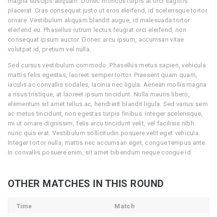
magna suscipit aliquam. Donec rhoncus turpis at orci sagittis
placerat. Cras consequat justo ut eros eleifend, id scelerisque tortor
ornare. Vestibulum aliquam blandit augue, id malesuada tortor
eleifend eu. Phasellus rutrum lectus feugiat orci eleifend, non
consequat ipsum auctor. Donec arcu ipsum, accumsan vitae
volutpat id, pretium vel nulla.
Sed cursus vestibulum commodo. Phasellus metus sapien, vehicula
mattis felis egestas, laoreet semper tortor. Praesent quam quam,
iaculis ac convallis sodales, lacinia nec ligula. Aenean mollis magna
a risus tristique, at laoreet ipsum tincidunt. Nulla mauris libero,
elementum sit amet tellus ac, hendrerit blandit ligula. Sed varius sem
ac metus tincidunt, non egestas turpis finibus. Integer scelerisque,
mi ut ornare dignissim, felis arcu tincidunt velit, vel facilisis nibh
nunc quis erat. Vestibulum sollicitudin posuere velit eget vehicula.
Integer tortor nulla, mattis nec accumsan eget, congue tempus ante.
In convallis posuere enim, sit amet bibendum neque congue id.
OTHER MATCHES IN THIS ROUND
Time
Match