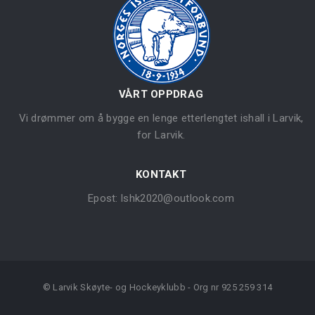
VÅRT OPPDRAG
Vi drømmer om å bygge en lenge etterlengtet ishall i Larvik,
for Larvik.
KONTAKT
Epost:
lshk2020@outlook.com
© Larvik Skøyte- og Hockeyklubb - Org nr 925 259 314