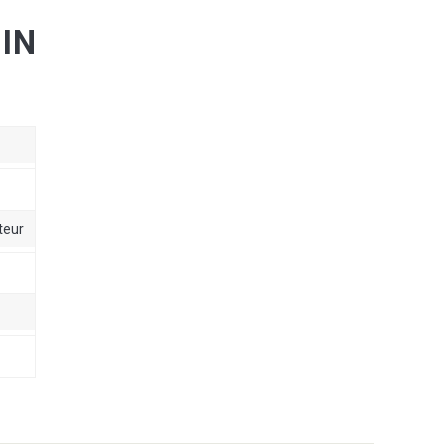
IN
teur