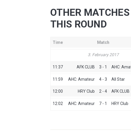
OTHER MATCHES 
THIS ROUND
Time
Match
3. February 2017
11:37
AFK CLUB
3 - 1
AHC: Ama
11:59
AHC: Amateur
4 - 3
All Star
12:00
HRY Club
2 - 4
AFK CLUB
12:02
AHC: Amateur
7 - 1
HRY Club