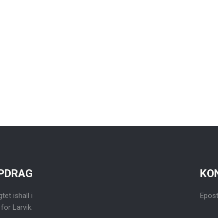
PDRAG
KO
et ishall i
Epos
 for Larvik.