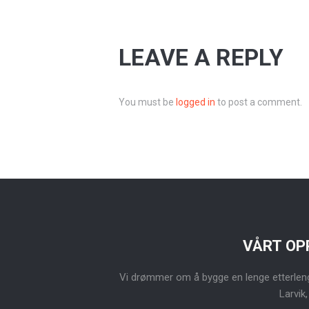
LEAVE A REPLY
You must be
logged in
to post a comment.
VÅRT OP
Vi drømmer om å bygge en lenge etterlengt
Larvik,