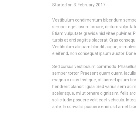
Started on
3. February 2017
Vestibulum condimentum bibendum semper. A
semper eget ipsum ornare, dictum vulputate e
Etiam vulputate gravida nisl vitae pulvinar.
turpis at orci sagittis placerat. Cras consequ
Vestibulum aliquam blandit augue, id malesu
eleifend, non consequat ipsum auctor. Donec
Sed cursus vestibulum commodo. Phasellus m
semper tortor. Praesent quam quam, iaculis a
magna a risus tristique, at laoreet ipsum tin
hendrerit blandit ligula. Sed varius sem ac m
scelerisque, mi ut ornare dignissim, felis arcu
sollicitudin posuere velit eget vehicula. In
ante. In convallis posuere enim, sit amet b