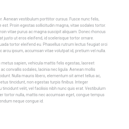
enean vestibulum porttitor cursus. Fusce nunc felis,
st. Proin egestas sollicitudin magna, vitae sodales tortor.
 Proin vitae purus ac magna suscipit aliquam. Donec rhoncus
at justo ut eros eleifend, id scelerisque tortor ornare.
ada tortor eleifend eu. Phasellus rutrum lectus feugiat orci
 arcu ipsum, accumsan vitae volutpat id, pretium vel nulla.
etus sapien, vehicula mattis felis egestas, laoreet
c convallis sodales, lacinia nec ligula. Aenean mollis
cidunt. Nulla mauris libero, elementum sit amet tellus ac,
etus tincidunt, non egestas turpis finibus. Integer
 tincidunt velit, vel facilisis nibh nunc quis erat. Vestibulum
teger tortor nulla, mattis nec accumsan eget, congue tempus
ibendum neque congue id.