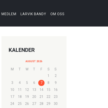
I MEDLEM
LARVIK BANDY
OM OSS
KALENDER
AUGUST 2026
M
T
W
T
F
S
S
1
2
3
4
5
6
7
8
9
10
11
12
13
14
15
16
17
18
19
20
21
22
23
24
25
26
27
28
29
30