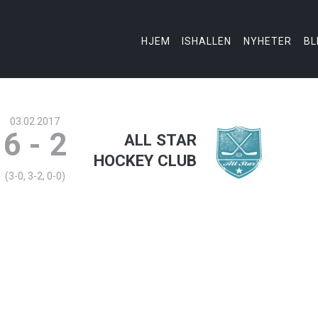
HJEM
LARVIK SKØYTE OG HOCKEYKLUBB
Sammen bygger vi ishall i Larvik
HJEM
ISHALLEN
NYHETER
BL
ISHALLEN
NYHETER
BLI MEDLEM
03.02.2017
6 - 2
ALL STAR
LARVIK BANDY
HOCKEY CLUB
(3-0, 3-2, 0-0)
OM OSS