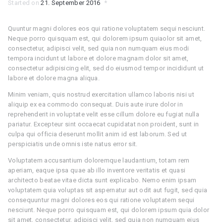
Started on
21. September 2016
Quuntur magni dolores eos qui ratione voluptatem sequi nesciunt.
Neque porro quisquam est, qui dolorem ipsum quiaolor sit amet,
consectetur, adipisci velit, sed quia non numquam eius modi
tempora incidunt ut labore et dolore magnam dolor sit amet,
consectetur adipisicing elit, sed do eiusmod tempor incididunt ut
labore et dolore magna aliqua.
Minim veniam, quis nostrud exercitation ullamco laboris nisi ut
aliquip ex ea commodo consequat. Duis aute irure dolor in
reprehenderit in voluptate velit esse cillum dolore eu fugiat nulla
pariatur. Excepteur sint occaecat cupidatat non proident, sunt in
culpa qui officia deserunt mollit anim id est laborum. Sed ut
perspiciatis unde omnis iste natus error sit.
Voluptatem accusantium doloremque laudantium, totam rem
aperiam, eaque ipsa quae ab illo inventore veritatis et quasi
architecto beatae vitae dicta sunt explicabo. Nemo enim ipsam
voluptatem quia voluptas sit aspernatur aut odit aut fugit, sed quia
consequuntur magni dolores eos qui ratione voluptatem sequi
nesciunt. Neque porro quisquam est, qui dolorem ipsum quia dolor
sit amet, consectetur, adipisci velit, sed quia non numquam eius