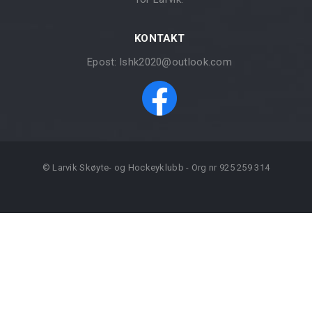
KONTAKT
Epost:
lshk2020@outlook.com
© Larvik Skøyte- og Hockeyklubb - Org nr 925 259 314