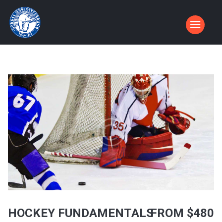
HJEM
LARVIK SKØYTE OG HOCKEYKLUBB
Sammen bygger vi ishall i Larvik
ISHALLEN
NYHETER
BLI MEDLEM
LARVIK BANDY
OM OSS
HOCKEY FUNDAMENTALS
FROM $480