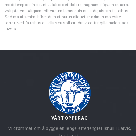
modi tempora incidunt ut labore et dolore magnam aliquam quaerat
voluptatem. Aliquam bibendum lacus quis nulla dignissim faucibus.
Sed mauris enim, bibendum at purus aliquet, maximus molestie
tortor. Sed faucibus et tellus eu sollicitudin. Sed fringilla malesuada
luctus.
VÅRT OPPDRAG
Vi drømmer om å bygge en lenge etterlengtet ishall i Larvik,
for Larvik.