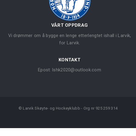
VÅRT OPPDRAG
Vi drømmer om å bygge en lenge etterlengtet ishall i Larvik,
for Larvik.
KONTAKT
Epost:
lshk2020@outlook.com
© Larvik Skøyte- og Hockeyklubb - Org nr 925 259 314