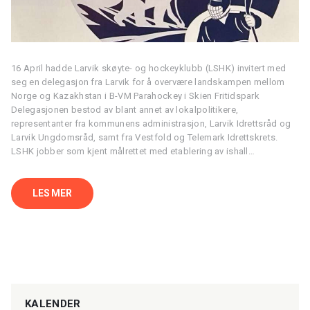
16 April hadde Larvik skøyte- og hockeyklubb (LSHK) invitert med
seg en delegasjon fra Larvik for å overvære landskampen mellom
Norge og Kazakhstan i B-VM Parahockey i Skien Fritidspark
Delegasjonen bestod av blant annet av lokalpolitikere,
representanter fra kommunens administrasjon, Larvik Idrettsråd og
Larvik Ungdomsråd, samt fra Vestfold og Telemark Idrettskrets.
LSHK jobber som kjent målrettet med etablering av ishall…
LES MER
KALENDER