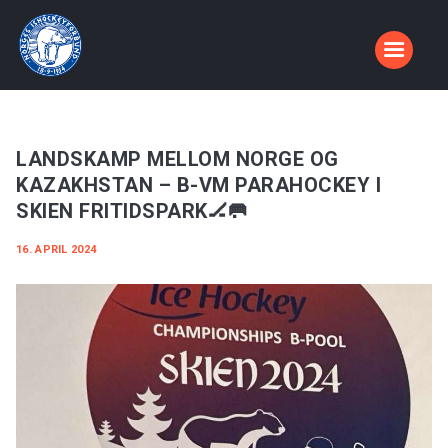
HJEM
LARVIK SKØYTE OG HOCKEYKLUBB
Sammen bygger vi ishall i Larvik
ISHALLEN
NYHETER
BLI MEDLEM
LANDSKAMP MELLOM NORGE OG
LARVIK BANDY
KAZAKHSTAN – B-VM PARAHOCKEY I
OM OSS
SKIEN FRITIDSPARK🏒🥅
16. APRIL 2024